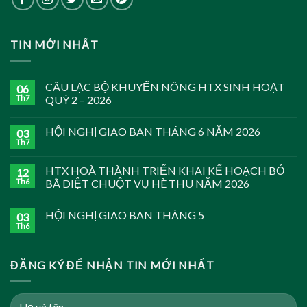
TIN MỚI NHẤT
CÂU LẠC BỘ KHUYẾN NÔNG HTX SINH HOẠT
06
Th7
QUÝ 2 – 2026
HỘI NGHỊ GIAO BAN THÁNG 6 NĂM 2026
03
Th7
HTX HOÀ THÀNH TRIỂN KHAI KẾ HOẠCH BỎ
12
Th6
BÃ DIỆT CHUỘT VỤ HÈ THU NĂM 2026
HỘI NGHỊ GIAO BAN THÁNG 5
03
Th6
ĐĂNG KÝ ĐỂ NHẬN TIN MỚI NHẤT