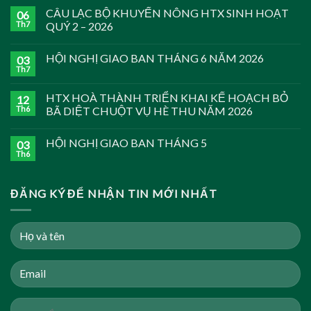
CÂU LẠC BỘ KHUYẾN NÔNG HTX SINH HOẠT
06
Th7
QUÝ 2 – 2026
HỘI NGHỊ GIAO BAN THÁNG 6 NĂM 2026
03
Th7
HTX HOÀ THÀNH TRIỂN KHAI KẾ HOẠCH BỎ
12
Th6
BÃ DIỆT CHUỘT VỤ HÈ THU NĂM 2026
HỘI NGHỊ GIAO BAN THÁNG 5
03
Th6
ĐĂNG KÝ ĐỂ NHẬN TIN MỚI NHẤT