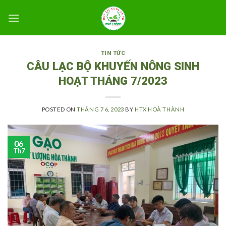
Skip
to
content
TIN TỨC
CÂU LẠC BỘ KHUYẾN NÔNG SINH
HOẠT THÁNG 7/2023
POSTED ON
THÁNG 7 6, 2023
BY
HTX HOÀ THÀNH
06
Th7