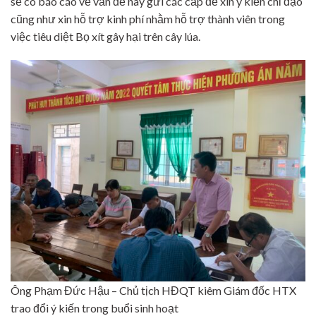
sẽ có báo cáo về vấn đề này gửi các cấp để xin ý kiến chỉ đạo
cũng như xin hỗ trợ kinh phí nhằm hỗ trợ thành viên trong
việc tiêu diệt Bọ xít gây hại trên cây lúa.
Ông Phạm Đức Hậu – Chủ tịch HĐQT kiêm Giám đốc HTX
trao đổi ý kiến trong buổi sinh hoạt