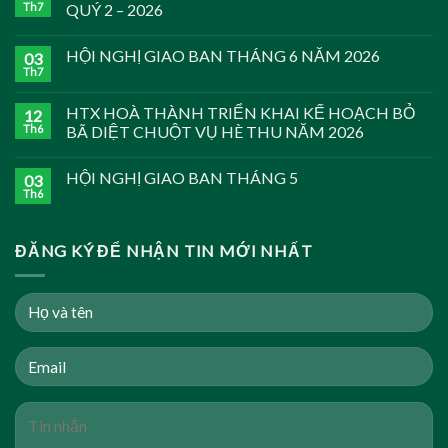
Th7
QUÝ 2 – 2026
HỘI NGHỊ GIAO BAN THÁNG 6 NĂM 2026
03
Th7
HTX HOÀ THÀNH TRIỂN KHAI KẾ HOẠCH BỎ
12
Th6
BÃ DIỆT CHUỘT VỤ HÈ THU NĂM 2026
HỘI NGHỊ GIAO BAN THÁNG 5
03
Th6
ĐĂNG KÝ ĐỂ NHẬN TIN MỚI NHẤT