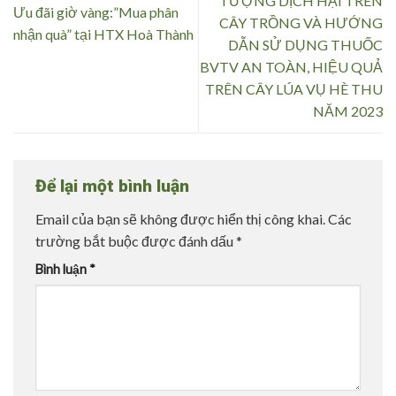
TƯỢNG DỊCH HẠI TRÊN
Ưu đãi giờ vàng:”Mua phân
CÂY TRỒNG VÀ HƯỚNG
nhận quà” tại HTX Hoà Thành
DẪN SỬ DỤNG THUỐC
BVTV AN TOÀN, HIỆU QUẢ
TRÊN CÂY LÚA VỤ HÈ THU
NĂM 2023
Để lại một bình luận
Email của bạn sẽ không được hiển thị công khai.
Các
trường bắt buộc được đánh dấu
*
Bình luận
*