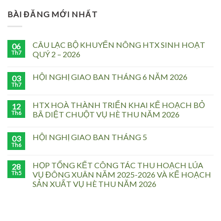
BÀI ĐĂNG MỚI NHẤT
CÂU LẠC BỘ KHUYẾN NÔNG HTX SINH HOẠT
06
Th7
QUÝ 2 – 2026
HỘI NGHỊ GIAO BAN THÁNG 6 NĂM 2026
03
Th7
HTX HOÀ THÀNH TRIỂN KHAI KẾ HOẠCH BỎ
12
Th6
BÃ DIỆT CHUỘT VỤ HÈ THU NĂM 2026
HỘI NGHỊ GIAO BAN THÁNG 5
03
Th6
HỌP TỔNG KẾT CÔNG TÁC THU HOẠCH LÚA
28
Th5
VỤ ĐÔNG XUÂN NĂM 2025-2026 VÀ KẾ HOẠCH
SẢN XUẤT VỤ HÈ THU NĂM 2026