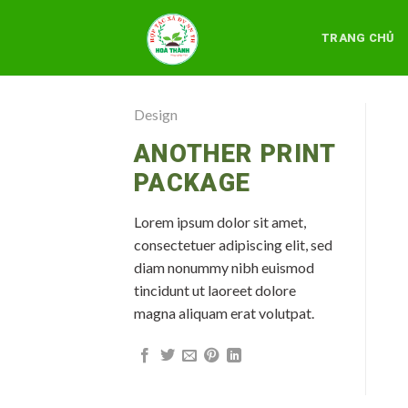
Skip
to
TRANG CHỦ
content
Design
ANOTHER PRINT
PACKAGE
Lorem ipsum dolor sit amet,
consectetuer adipiscing elit, sed
diam nonummy nibh euismod
tincidunt ut laoreet dolore
magna aliquam erat volutpat.