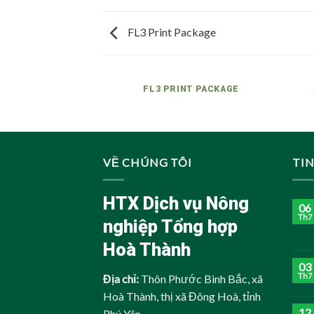
FL3 Print Package
AZINE
FL3 PRINT PACKAGE
VỀ CHÚNG TÔI
TI
HTX Dịch vụ Nông
06
Th7
nghiệp Tổng hợp
Hoà Thành
03
Th7
Địa chỉ:
Thôn Phước Bình Bắc, xã
Hoà Thành, thị xã Đông Hoà, tỉnh
12
Phú Yên