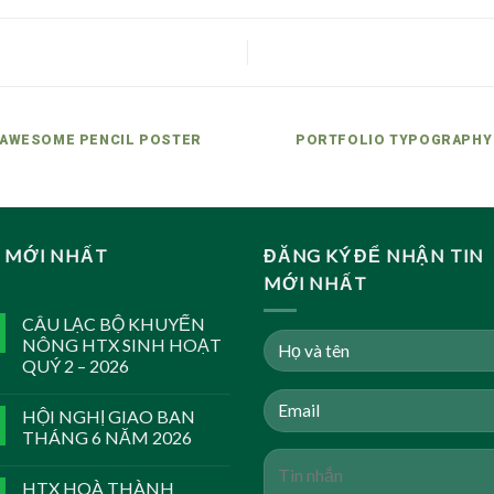
AWESOME PENCIL POSTER
PORTFOLIO TYPOGRAPHY
N MỚI NHẤT
ĐĂNG KÝ ĐỂ NHẬN TIN
MỚI NHẤT
CÂU LẠC BỘ KHUYẾN
NÔNG HTX SINH HOẠT
QUÝ 2 – 2026
HỘI NGHỊ GIAO BAN
THÁNG 6 NĂM 2026
HTX HOÀ THÀNH