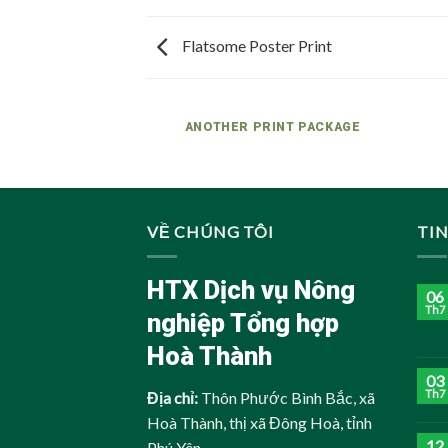
Flatsome Poster Print
AZINE
ANOTHER PRINT PACKAGE
VỀ CHÚNG TÔI
TI
HTX Dịch vụ Nông
06
Th7
nghiệp Tổng hợp
Hoà Thành
03
Th7
Địa chỉ:
Thôn Phước Bình Bắc, xã
Hoà Thành, thị xã Đông Hoà, tỉnh
12
Phú Yên