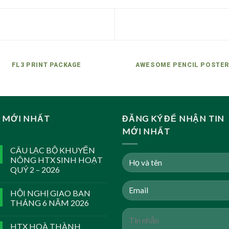
FL3 PRINT PACKAGE
AWESOME PENCIL POSTE
N MỚI NHẤT
ĐĂNG KÝ ĐỂ NHẬN TIN
MỚI NHẤT
CÂU LẠC BỘ KHUYẾN
NÔNG HTX SINH HOẠT
QUÝ 2 – 2026
HỘI NGHỊ GIAO BAN
THÁNG 6 NĂM 2026
HTX HOÀ THÀNH