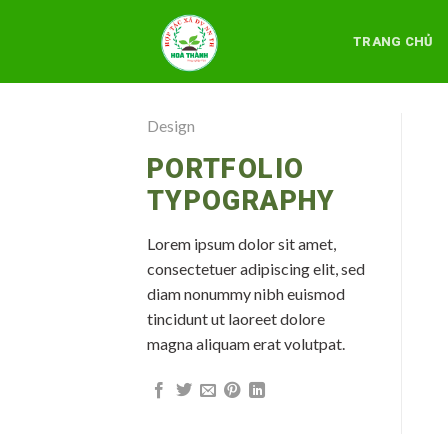
Skip
to
TRANG CHỦ
content
Design
PORTFOLIO
TYPOGRAPHY
Lorem ipsum dolor sit amet,
consectetuer adipiscing elit, sed
diam nonummy nibh euismod
tincidunt ut laoreet dolore
magna aliquam erat volutpat.