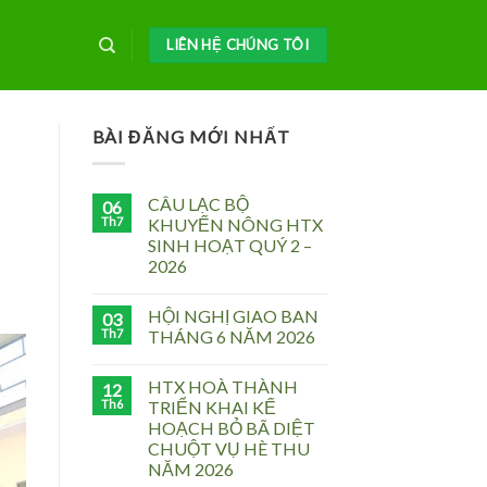
LIÊN HỆ CHÚNG TÔI
BÀI ĐĂNG MỚI NHẤT
CÂU LẠC BỘ
06
Th7
KHUYẾN NÔNG HTX
SINH HOẠT QUÝ 2 –
2026
HỘI NGHỊ GIAO BAN
03
Th7
THÁNG 6 NĂM 2026
HTX HOÀ THÀNH
12
Th6
TRIỂN KHAI KẾ
HOẠCH BỎ BÃ DIỆT
CHUỘT VỤ HÈ THU
NĂM 2026