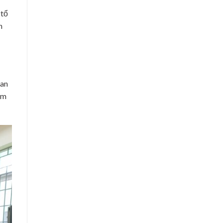
 tổ
n
Ban
ám