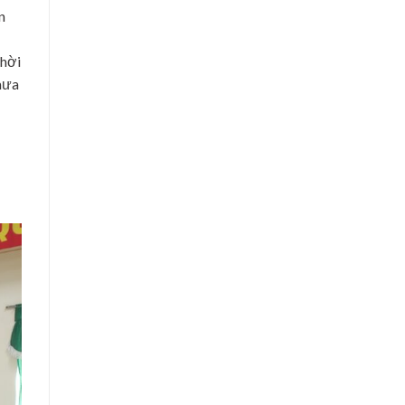
n
Thời
mưa