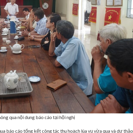
g qua nội dung báo cáo tại hội nghị
ua báo cáo tổng kết công tác thu hoạch lúa vụ vừa qua và dự thảo