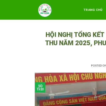
Skip
to
TRANG CHỦ
content
HỘI NGHỊ TỔNG KẾT
THU NĂM 2025, PH
POSTED O
10
Th10