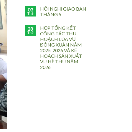
HỘI NGHỊ GIAO BAN
03
Th6
THÁNG 5
HỌP TỔNG KẾT
28
Th5
CÔNG TÁC THU
HOẠCH LÚA VỤ
ĐÔNG XUÂN NĂM
2025-2026 VÀ KẾ
HOẠCH SẢN XUẤT
VỤ HÈ THU NĂM
2026