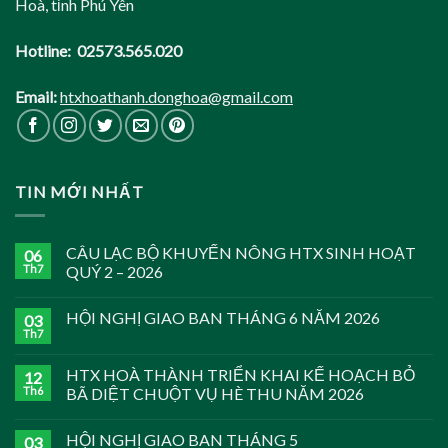
Hoà, tỉnh Phú Yên
Hotline: 02573.565.020
Email:
htxhoathanh.donghoa@gmail.com
TIN MỚI NHẤT
CÂU LẠC BỘ KHUYẾN NÔNG HTX SINH HOẠT
06
Th7
QUÝ 2 – 2026
HỘI NGHỊ GIAO BAN THÁNG 6 NĂM 2026
03
Th7
HTX HOÀ THÀNH TRIỂN KHAI KẾ HOẠCH BỎ
12
Th6
BÃ DIỆT CHUỘT VỤ HÈ THU NĂM 2026
HỘI NGHỊ GIAO BAN THÁNG 5
03