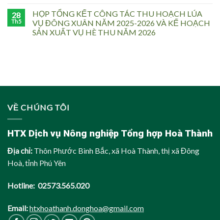
HỌP TỔNG KẾT CÔNG TÁC THU HOẠCH LÚA
28
Th5
VỤ ĐÔNG XUÂN NĂM 2025-2026 VÀ KẾ HOẠCH
SẢN XUẤT VỤ HÈ THU NĂM 2026
VỀ CHÚNG TÔI
HTX Dịch vụ Nông nghiệp Tổng hợp Hoà Thành
Địa chỉ:
Thôn Phước Bình Bắc, xã Hoà Thành, thị xã Đông
Hoà, tỉnh Phú Yên
Hotline: 02573.565.020
Email:
htxhoathanh.donghoa@gmail.com