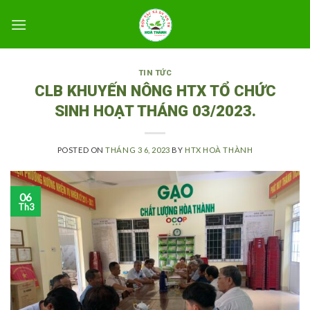
Skip
to
content
TIN TỨC
CLB KHUYẾN NÔNG HTX TỔ CHỨC
SINH HOẠT THÁNG 03/2023.
POSTED ON
THÁNG 3 6, 2023
BY
HTX HOÀ THÀNH
06
Th3