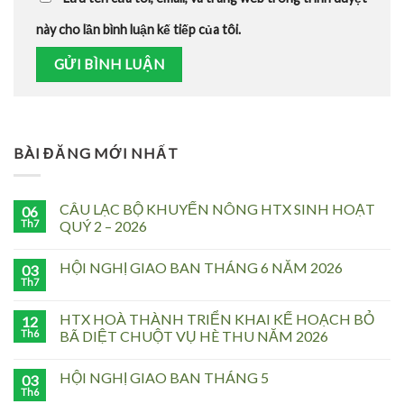
này cho lần bình luận kế tiếp của tôi.
BÀI ĐĂNG MỚI NHẤT
CÂU LẠC BỘ KHUYẾN NÔNG HTX SINH HOẠT
06
Th7
QUÝ 2 – 2026
HỘI NGHỊ GIAO BAN THÁNG 6 NĂM 2026
03
Th7
HTX HOÀ THÀNH TRIỂN KHAI KẾ HOẠCH BỎ
12
Th6
BÃ DIỆT CHUỘT VỤ HÈ THU NĂM 2026
HỘI NGHỊ GIAO BAN THÁNG 5
03
Th6