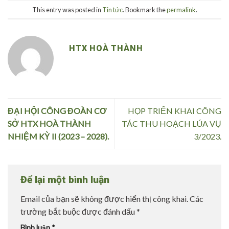
This entry was posted in
Tin tức
. Bookmark the
permalink
.
HTX HOÀ THÀNH
ĐẠI HỘI CÔNG ĐOÀN CƠ
HỌP TRIỂN KHAI CÔNG
SỞ HTX HOÀ THÀNH
TÁC THU HOẠCH LÚA VỤ
NHIỆM KỲ II (2023 – 2028).
3/2023.
Để lại một bình luận
Email của bạn sẽ không được hiển thị công khai.
Các
trường bắt buộc được đánh dấu
*
Bình luận
*