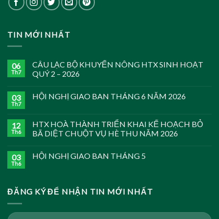
TIN MỚI NHẤT
CÂU LẠC BỘ KHUYẾN NÔNG HTX SINH HOẠT
06
Th7
QUÝ 2 – 2026
HỘI NGHỊ GIAO BAN THÁNG 6 NĂM 2026
03
Th7
HTX HOÀ THÀNH TRIỂN KHAI KẾ HOẠCH BỎ
12
Th6
BÃ DIỆT CHUỘT VỤ HÈ THU NĂM 2026
HỘI NGHỊ GIAO BAN THÁNG 5
03
Th6
ĐĂNG KÝ ĐỂ NHẬN TIN MỚI NHẤT