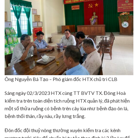
Ông Nguyễn Bá Tạo – Phó giám đốc HTX chủ trì CLB
Sáng ngày 02/3/2023 HTX cùng TT BVTV TX. Đông Hoà
kiểm tra trên toàn diện tích ruộng HTX quản lý, đã phát hiện
một số thửa ruộng có bệnh trên cây lúa như bệnh đạo ôn lá,
bệnh thối thân, rầy nâu, rầy lưng trắng.
Đôn đốc đội thuỷ nông thường xuyên kiểm tra các kênh
mương tưới, tiêu để chuẩn bị tu tảo theo định kì 2 lần/vụ để