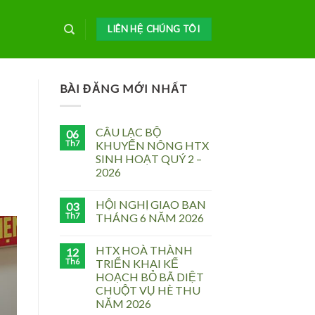
LIÊN HỆ CHÚNG TÔI
BÀI ĐĂNG MỚI NHẤT
CÂU LẠC BỘ
06
Th7
KHUYẾN NÔNG HTX
SINH HOẠT QUÝ 2 –
2026
HỘI NGHỊ GIAO BAN
03
Th7
THÁNG 6 NĂM 2026
HTX HOÀ THÀNH
12
Th6
TRIỂN KHAI KẾ
HOẠCH BỎ BÃ DIỆT
CHUỘT VỤ HÈ THU
NĂM 2026