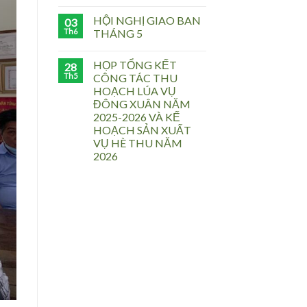
HỘI NGHỊ GIAO BAN
03
Th6
THÁNG 5
HỌP TỔNG KẾT
28
Th5
CÔNG TÁC THU
HOẠCH LÚA VỤ
ĐÔNG XUÂN NĂM
2025-2026 VÀ KẾ
HOẠCH SẢN XUẤT
VỤ HÈ THU NĂM
2026