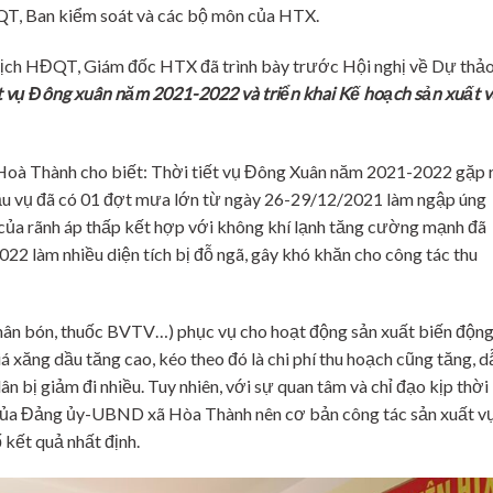
ĐQT, Ban kiểm soát và các bộ môn của HTX.
tịch HĐQT, Giám đốc HTX đã trình bày trước Hội nghị về Dự thả
ọt vụ Đông xuân năm 2021-2022 và triển khai Kế hoạch sản xuất 
à Thành cho biết: Thời tiết vụ Đông Xuân năm 2021-2022 gặp 
đầu vụ đã có 01 đợt mưa lớn từ ngày 26-29/12/2021 làm ngập úng
 của rãnh áp thấp kết hợp với không khí lạnh tăng cường mạnh đã
2 làm nhiều diện tích bị đỗ ngã, gây khó khăn cho công tác thu
 phân bón, thuốc BVTV…) phục vụ cho hoạt động sản xuất biến độn
iá xăng dầu tăng cao, kéo theo đó là chi phí thu hoạch cũng tăng, d
n bị giảm đi nhiều. Tuy nhiên, với sự quan tâm và chỉ đạo kịp thời
o của Đảng ủy-UBND xã Hòa Thành nên cơ bản công tác sản xuất v
kết quả nhất định.