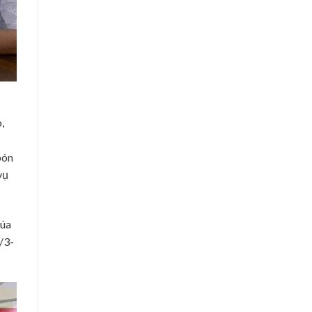
,
bón
vụ
lúa
/3-