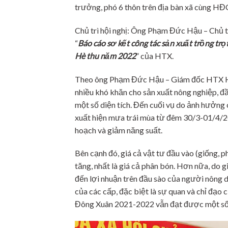
trưởng, phó 6 thôn trên địa bàn xã cùng H
Chủ trì hội nghị: Ông Phạm Đức Hậu – Chủ 
“
Báo cáo sơ kết công tác sản xuất trồng tr
Hè thu năm 2022
” của HTX.
Theo ông Phạm Đức Hậu – Giám đốc HTX Ho
nhiều khó khăn cho sản xuất nông nghiệp, 
một số diện tích. Đến cuối vụ do ảnh hưởng
xuất hiện mưa trái mùa từ đêm 30/3-01/4/202
hoạch và giảm năng suất.
Bên cạnh đó, giá cả vật tư đầu vào (giống,
tăng, nhất là giá cả phân bón. Hơn nữa, do g
đến lợi nhuận trên đầu sào của người nông dâ
của các cấp, đặc biệt là sự quan và chỉ đạ
Đông Xuân 2021-2022 vẫn đạt được một số 