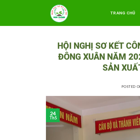
Skip
to
TRANG CHỦ
content
HỘI NGHỊ SƠ KẾT C
ĐÔNG XUÂN NĂM 202
SẢN XUẤ
POSTED 
24
Th5