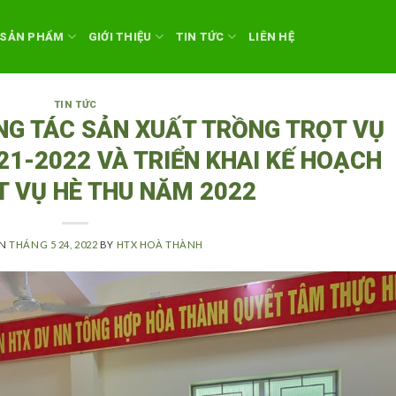
SẢN PHẨM
GIỚI THIỆU
TIN TỨC
LIÊN HỆ
TIN TỨC
ÔNG TÁC SẢN XUẤT TRỒNG TRỌT VỤ
1-2022 VÀ TRIỂN KHAI KẾ HOẠCH
T VỤ HÈ THU NĂM 2022
ON
THÁNG 5 24, 2022
BY
HTX HOÀ THÀNH