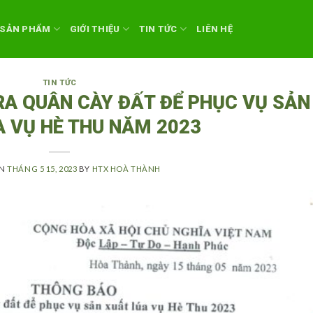
SẢN PHẨM
GIỚI THIỆU
TIN TỨC
LIÊN HỆ
TIN TỨC
RA QUÂN CÀY ĐẤT ĐỂ PHỤC VỤ SẢN
A VỤ HÈ THU NĂM 2023
ON
THÁNG 5 15, 2023
BY
HTX HOÀ THÀNH