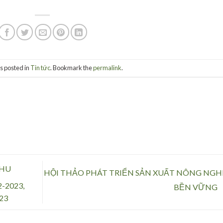
s posted in
Tin tức
. Bookmark the
permalink
.
THU
HỘI THẢO PHÁT TRIỂN SẢN XUẤT NÔNG NGH
-2023,
BỀN VỮNG
23