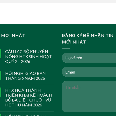
N MỚI NHẤT
ĐĂNG KÝ ĐỂ NHẬN TIN
MỚI NHẤT
CÂU LẠC BỘ KHUYẾN
NÔNG HTX SINH HOẠT
QUÝ 2 – 2026
HỘI NGHỊ GIAO BAN
THÁNG 6 NĂM 2026
HTX HOÀ THÀNH
TRIỂN KHAI KẾ HOẠCH
BỎ BÃ DIỆT CHUỘT VỤ
HÈ THU NĂM 2026