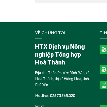
VỀ CHÚNG TÔI
TI
HTX Dịch vụ Nông
06
Th7
nghiệp Tổng hợp
Hoà Thành
03
Th7
Địa chỉ:
Thôn Phước Bình Bắc, xã
Hoà Thành, thị xã Đông Hoà, tỉnh
12
Phú Yên
Th6
Hotline: 02573.565.020
Email: