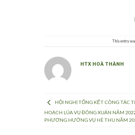
This entry wa
HTX HOÀ THÀNH
HỘI NGHỊ TỔNG KẾT CÔNG TÁC 
HOẠCH LÚA VỤ ĐÔNG XUÂN NĂM 2022
PHƯƠNG HƯỚNG VỤ HÈ THU NĂM 20