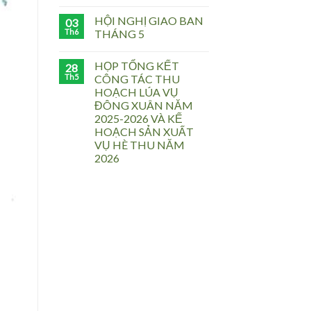
HỘI NGHỊ GIAO BAN
03
Th6
THÁNG 5
HỌP TỔNG KẾT
28
Th5
CÔNG TÁC THU
HOẠCH LÚA VỤ
ĐÔNG XUÂN NĂM
2025-2026 VÀ KẾ
HOẠCH SẢN XUẤT
VỤ HÈ THU NĂM
2026