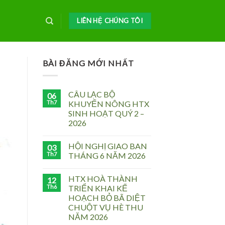
LIÊN HỆ CHÚNG TÔI
BÀI ĐĂNG MỚI NHẤT
CÂU LẠC BỘ
06
Th7
KHUYẾN NÔNG HTX
SINH HOẠT QUÝ 2 –
2026
HỘI NGHỊ GIAO BAN
03
Th7
THÁNG 6 NĂM 2026
HTX HOÀ THÀNH
12
Th6
TRIỂN KHAI KẾ
HOẠCH BỎ BÃ DIỆT
CHUỘT VỤ HÈ THU
NĂM 2026