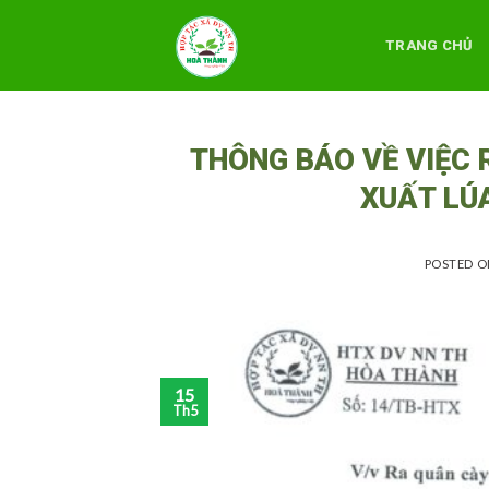
Skip
to
TRANG CHỦ
content
THÔNG BÁO VỀ VIỆC 
XUẤT LÚ
POSTED 
15
Th5