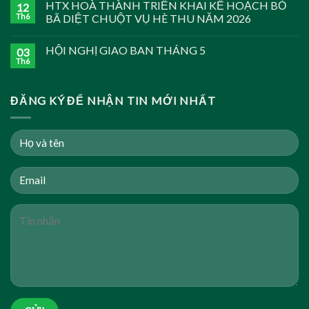
HTX HOÀ THÀNH TRIỂN KHAI KẾ HOẠCH BỎ
12
Th6
BÃ DIỆT CHUỘT VỤ HÈ THU NĂM 2026
HỘI NGHỊ GIAO BAN THÁNG 5
03
Th6
ĐĂNG KÝ ĐỂ NHẬN TIN MỚI NHẤT