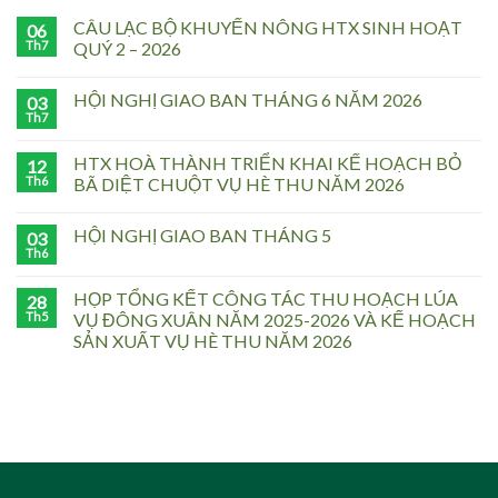
CÂU LẠC BỘ KHUYẾN NÔNG HTX SINH HOẠT
06
Th7
QUÝ 2 – 2026
HỘI NGHỊ GIAO BAN THÁNG 6 NĂM 2026
03
Th7
HTX HOÀ THÀNH TRIỂN KHAI KẾ HOẠCH BỎ
12
Th6
BÃ DIỆT CHUỘT VỤ HÈ THU NĂM 2026
HỘI NGHỊ GIAO BAN THÁNG 5
03
Th6
HỌP TỔNG KẾT CÔNG TÁC THU HOẠCH LÚA
28
Th5
VỤ ĐÔNG XUÂN NĂM 2025-2026 VÀ KẾ HOẠCH
SẢN XUẤT VỤ HÈ THU NĂM 2026