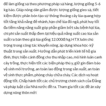
để làm giống sạ theo phương pháp sạ hàng, lượng giống 5-6
kg/sào. Giúp nông dân giảm được lượng giống gieo sạ, tiết
kiệm được phân bón tạo sự thông thoáng cây lúa quang hợp
tốt tăng khả năng đẻ nhánh, hạn chế lúa đô ngã, phát huy tối
đa tiềm năng năng suất góp phần giảm bớt sâu bệnh hại lúa,
chi phí sản suất thấp đem lại hiệu quả năng suất cao lúa sản
suất ra bán theo giá lúa giống 12.000đ/kg.HTX luôn chú
trọng trong công tác khuyến nông, áp dụng khoa học-kỹ
thuật trong sản xuất. Hướng dẫn phát triển kinh tế hộ gia
đình, thực hiện cánh đồng cho thu nhập cao, mô hình luân canh
cây trồng, thực hiện tốt các biện pháp thú y, giữ gìn đàm báo
vệ sinh môi trường, an toàn lao động trong sản xuất, an toàn
vệ sinh thực phẩm, phòng cháy chữa cháy. Các dịch vụ hoạt
động tốt. Chấp hành tốt các chủ trương chính sách của Đảng
và pháp luật của Nhà nước đề ra. Tham gia tốt các đề án xây
dựng nông thôn mới