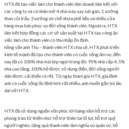
HTX đã tạo việc làm cho thành viên liên doanh liên kết với
các công ty và cá nhân mở 4 nhà máy xay xát gạo, 1 xưởng
than củi trấu, 3 xưởng sơ chế nhựa phế liệu và nhiều cửa
hàng mua bán phục vụ đời sống thành viên. Ngoài ra, HTX
liên kết hợp đồng các cơ sở sản xuất tại HTX tạo công ăn
việc làm cho thành viên có thu nhập ổn định.
hỏng vấn anh Thu – thành viên HTX chia sẻ, HTX phát triển
kinh tế mạnh đã tạo cho thành viên có cuộc sống ấm no, đến
nay đã có 100% nhà mái lợp ngói trong đó: 95% nhà cấp 4, 5%
nhà cao tầng, 100% hộ được sử dụng điện, đời sống người
dân được cải thiện rõ rệt. Từ ngày tham gia HTX, gia đình
anh có cuộc sống ổn định hơn rất nhiều, anh muốn gắn bó lâu
dài với HTX.
HTX đã sử dụng nguồn vốn phúc lợi hàng năm hỗ trợ các
phong trào từ thiện như: hỗ trợ thiên tai lũ lụt, hỗ trợ quỹ
người nghèo, tặng quà thanh niên làm nghĩa vụ quân sự, hỗ