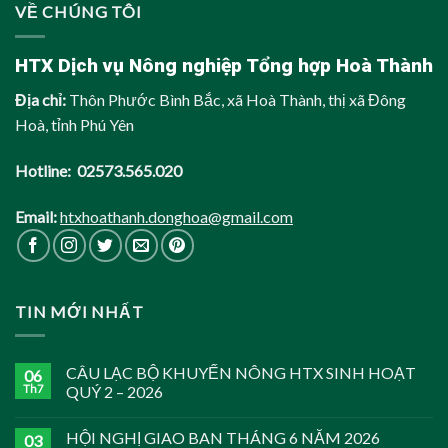
VỀ CHÚNG TÔI
HTX Dịch vụ Nông nghiệp Tổng hợp Hoà Thành
Địa chỉ:
Thôn Phước Bình Bắc, xã Hoà Thành, thị xã Đông
Hoà, tỉnh Phú Yên
Hotline: 02573.565.020
Email:
htxhoathanh.donghoa@gmail.com
TIN MỚI NHẤT
CÂU LẠC BỘ KHUYẾN NÔNG HTX SINH HOẠT
06
Th7
QUÝ 2 – 2026
HỘI NGHỊ GIAO BAN THÁNG 6 NĂM 2026
03