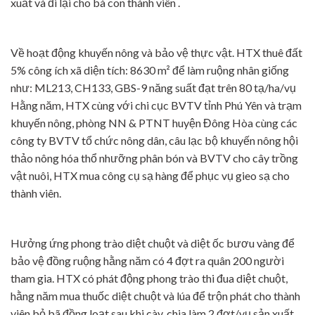
xuất và đi lại cho bà con thành viên .
Về hoạt động khuyến nông và bảo vệ thực vật. HTX thuê đất
5% công ích xã diện tích: 8630 m² để làm ruộng nhân giống
như: ML213, CH133, GBS-9 năng suất đạt trên 80 tạ/ha/vụ
Hằng năm, HTX cùng với chi cục BVTV tỉnh Phú Yên và trạm
khuyến nông, phòng NN & PTNT huyện Đông Hòa cùng các
công ty BVTV tổ chức nông dân, câu lạc bộ khuyến nông hội
thảo nông hóa thổ nhưỡng phân bón và BVTV cho cây trồng
vật nuôi, HTX mua công cụ sạ hàng để phục vụ gieo sạ cho
thành viên.
Hưởng ứng phong trào diệt chuột và diệt ốc bươu vàng để
bảo vệ đồng ruộng hằng năm có 4 đợt ra quân 200 người
tham gia. HTX có phát động phong trào thi đua diệt chuột,
hằng năm mua thuốc diệt chuột và lúa để trộn phát cho thành
viên bỏ bã đồng loạt sau khi cày, chia làm 2 đợt/vụ sản xuất.