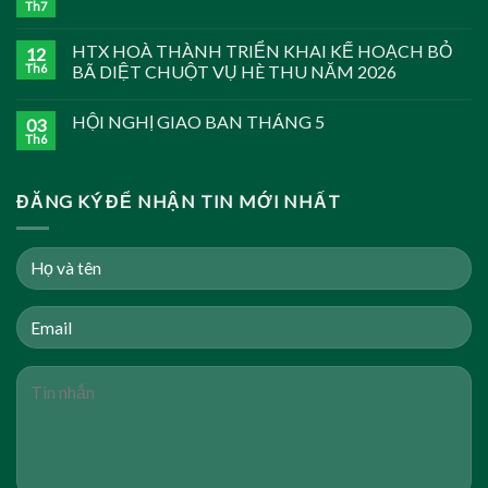
Th7
HTX HOÀ THÀNH TRIỂN KHAI KẾ HOẠCH BỎ
12
Th6
BÃ DIỆT CHUỘT VỤ HÈ THU NĂM 2026
HỘI NGHỊ GIAO BAN THÁNG 5
03
Th6
ĐĂNG KÝ ĐỂ NHẬN TIN MỚI NHẤT