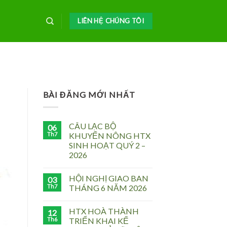
LIÊN HỆ CHÚNG TÔI
BÀI ĐĂNG MỚI NHẤT
CÂU LẠC BỘ
06
Th7
KHUYẾN NÔNG HTX
SINH HOẠT QUÝ 2 –
2026
HỘI NGHỊ GIAO BAN
03
Th7
THÁNG 6 NĂM 2026
HTX HOÀ THÀNH
12
Th6
TRIỂN KHAI KẾ