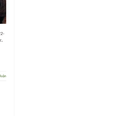
22-
c,
 luận