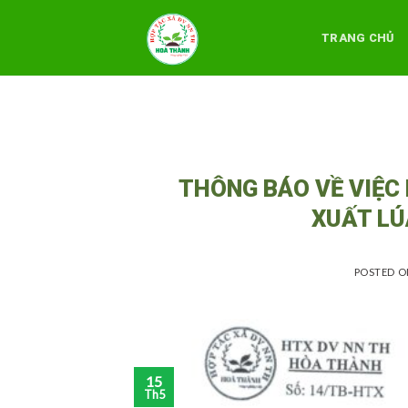
Skip
to
TRANG CHỦ
content
THÔNG BÁO VỀ VIỆC
XUẤT LÚ
POSTED 
15
Th5