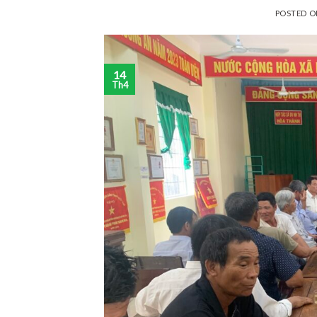
POSTED 
14
Th4