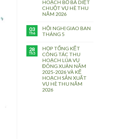
HOẠCH BỎ BÃ DIỆT
CHUỘT VỤ HÈ THU
NĂM 2026
HỘI NGHỊ GIAO BAN
03
Th6
THÁNG 5
HỌP TỔNG KẾT
28
Th5
CÔNG TÁC THU
HOẠCH LÚA VỤ
ĐÔNG XUÂN NĂM
2025-2026 VÀ KẾ
HOẠCH SẢN XUẤT
VỤ HÈ THU NĂM
2026