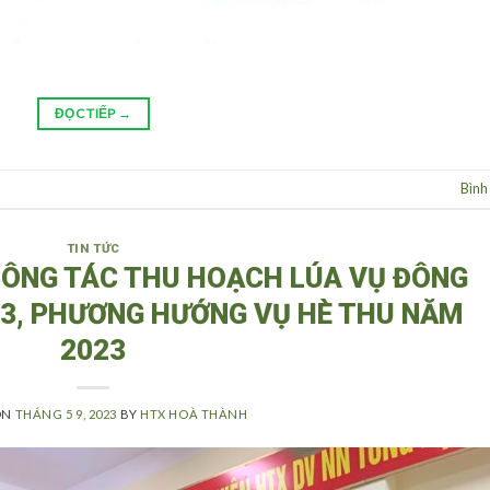
ĐỌC TIẾP
→
Bình
TIN TỨC
CÔNG TÁC THU HOẠCH LÚA VỤ ĐÔNG
3, PHƯƠNG HƯỚNG VỤ HÈ THU NĂM
2023
ON
THÁNG 5 9, 2023
BY
HTX HOÀ THÀNH