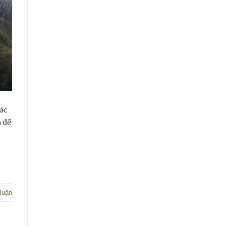
tác
n để
 luận